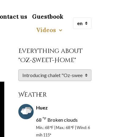
ontact us
Guestbook
Videos
Everything about
"Oz-Sweet-Home"
Weather
Huez
°F
68
Broken clouds
Min.: 68 °F | Max.: 68 °F | Wind: 6
mih 115°