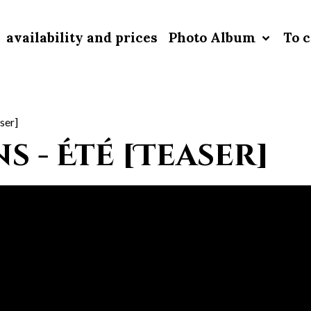
availability and prices
Photo Album
To c
ser]
s - Été [Teaser]