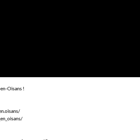
-en-Oisans !
n.oisans/
en_oisans/