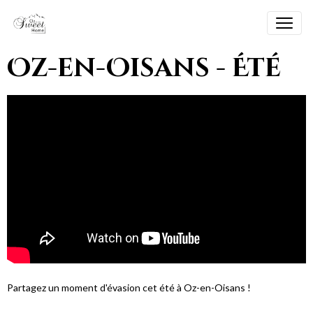
Oz-en-Oisans - Été
Partagez un moment d'évasion cet été à Oz-en-Oisans !